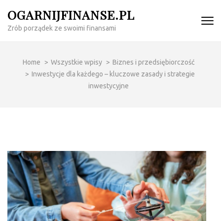
Skip
OGARNIJFINANSE.PL
to
Zrób porządek ze swoimi finansami
content
(Press
Enter)
Home
>
Wszystkie wpisy
>
Biznes i przedsiębiorczość
>
Inwestycje dla każdego – kluczowe zasady i strategie
inwestycyjne