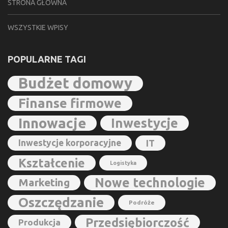
STRONA GŁÓWNA
WSZYSTKIE WPISY
POPULARNE TAGI
Budżet domowy
Finanse firmowe
Innowacje
Inwestycje
Inwestycje korporacyjne
IT
Kształcenie
Logistyka
Nowe technologie
Marketing
Oszczędzanie
Podróże
Przedsiębiorczość
Produkcja