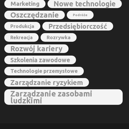
Nowe technologie
Marketing
Oszczędzanie
Podróże
Przedsiębiorczość
Produkcja
Rozrywka
Rekreacja
Rozwój kariery
Szkolenia zawodowe
Technologie przemysłowe
Zarządzanie ryzykiem
Zarządzanie zasobami
ludzkimi