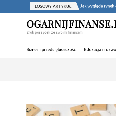
Skip
Jak wygląda rynek o
LOSOWY ARTYKUŁ
to
content
OGARNIJFINANSE.
(Press
Enter)
Zrób porządek ze swoimi finansami
Biznes i przedsiębiorczość
Edukacja i rozw