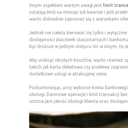
Innym aspektem wartym uwagi jest
limit transa
ustalają limit na miesiąc lub kwartał i jeśli p
warto dokładnie zapoznać się z warunkami ofer
Jednak nie należy kierować się tylko i wyłączni
dostępności placówek stacjonarnych i bankoma
być droższe w jednym miejscu niż w innym, to j
Aby uniknąć ukrytych kosztów, warto również spr
takich jak karta debetowa czy przelewy zagranic
dodatkowe usługi w atrakcyjnej cenie.
Podsumowując, przy wyborze konta bankowego d
obsługi. Darmowe operacje i limit transakcji 
istotna jest jakość obsługi klienta oraz dost