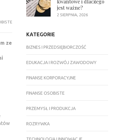
kwantowe i dlaczego
jest ważne?
2 SIERPNIA, 2026
OBISTE
KATEGORIE
ym ze
BIZNES I PRZEDSIĘBIORCZOŚĆ
mi
EDUKACJA I ROZWÓJ ZAWODOWY
FINANSE KORPORACYJNE
FINANSE OSOBISTE
PRZEMYSŁ I PRODUKCJA
e
matów
ROZRYWKA
TECHNOLOGIA I INNOWACJE