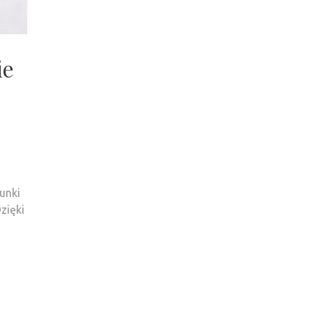
ie
unki
zięki