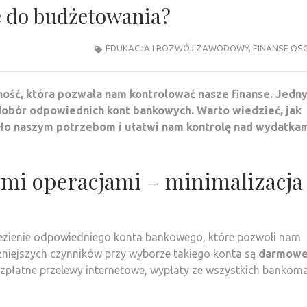
e do budżetowania?
EDUKACJA I ROZWÓJ ZAWODOWY
,
FINANSE OS
ość, która pozwala nam kontrolować nasze finanse. Jedn
obór odpowiednich kont bankowych. Warto wiedzieć, jak
ało naszym potrzebom i ułatwi nam kontrolę nad wydatka
mi operacjami – minimalizacja
lezienie odpowiedniego konta bankowego, które pozwoli nam
żniejszych czynników przy wyborze takiego konta są
darmow
bezpłatne przelewy internetowe, wypłaty ze wszystkich banko