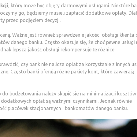
kcji
, który może być objęty darmowymi usługami. Niektóre ba
rzekroczymy go, będziemy musieli zapłacić dodatkowe opłaty. Dl
ty przed podjęciem decyzji.
e ceną. Ważne jest również sprawdzenie jakości obsługi klienta 
tów danego banku. Często okazuje się, że choć pewne usługi
ednak lepsza jakość obsługi rekompensuje te różnice.
awdzić, czy bank nie nalicza opłat za korzystanie z innych us
zne. Często banki oferują różne pakiety kont, które zawierają
o budżetowania należy skupić się na minimalizacji kosztów
bez dodatkowych opłat są ważnymi czynnikami. Jednak równie
ępność placówek stacjonarnych i bankomatów danego banku.