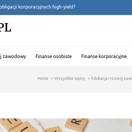
bligacji korporacyjnych high-yield?
PL
ój zawodowy
Finanse osobiste
Finanse korporacyjne
Home
>
Wszystkie wpisy
>
Edukacja i rozwój za