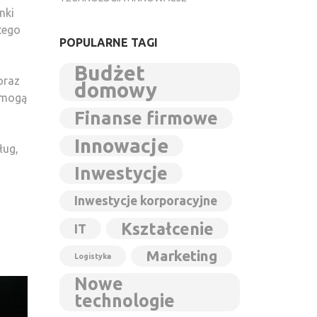
nki
atego
POPULARNE TAGI
Budżet
oraz
domowy
 mogą
Finanse firmowe
Innowacje
ług,
Inwestycje
Inwestycje korporacyjne
Kształcenie
IT
Marketing
Logistyka
Nowe
technologie