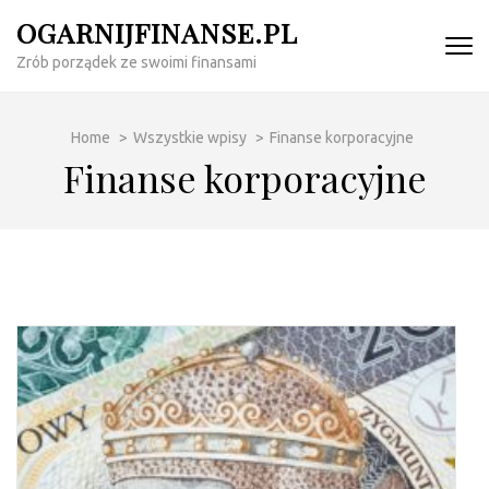
Skip
OGARNIJFINANSE.PL
to
Zrób porządek ze swoimi finansami
content
(Press
Enter)
Home
>
Wszystkie wpisy
>
Finanse korporacyjne
Finanse korporacyjne