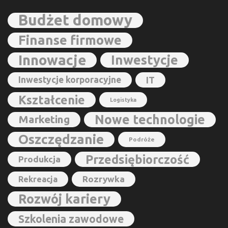
Budżet domowy
Finanse firmowe
Innowacje
Inwestycje
Inwestycje korporacyjne
IT
Kształcenie
Logistyka
Nowe technologie
Marketing
Oszczędzanie
Podróże
Przedsiębiorczość
Produkcja
Rozrywka
Rekreacja
Rozwój kariery
Szkolenia zawodowe