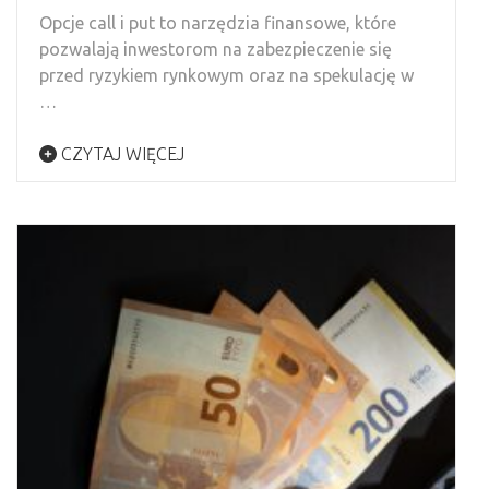
Opcje call i put to narzędzia finansowe, które
pozwalają inwestorom na zabezpieczenie się
przed ryzykiem rynkowym oraz na spekulację w
…
CZYTAJ WIĘCEJ