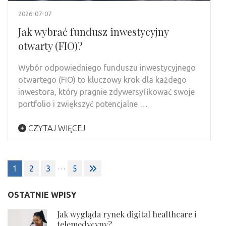
2026-07-07
Jak wybrać fundusz inwestycyjny
otwarty (FIO)?
Wybór odpowiedniego funduszu inwestycyjnego
otwartego (FIO) to kluczowy krok dla każdego
inwestora, który pragnie zdywersyfikować swoje
portfolio i zwiększyć potencjalne …
CZYTAJ WIĘCEJ
Stronicowanie
…
1
2
3
5
wpisów
OSTATNIE WPISY
Jak wygląda rynek digital healthcare i
telemedycyny?