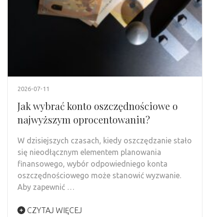
2026-07-11
Jak wybrać konto oszczędnościowe o
najwyższym oprocentowaniu?
W dzisiejszych czasach, kiedy oszczędzanie stało
się nieodłącznym elementem planowania
finansowego, wybór odpowiedniego konta
oszczędnościowego może stanowić wyzwanie.
Aby zapewnić …
CZYTAJ WIĘCEJ