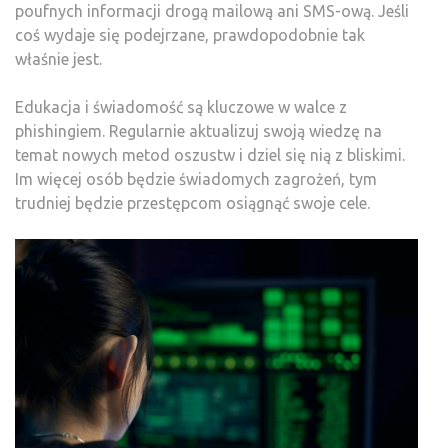
poufnych informacji drogą mailową ani SMS-ową. Jeśli
coś wydaje się podejrzane, prawdopodobnie tak
właśnie jest.
Edukacja i świadomość są kluczowe w walce z
phishingiem. Regularnie aktualizuj swoją wiedzę na
temat nowych metod oszustw i dziel się nią z bliskimi.
Im więcej osób będzie świadomych zagrożeń, tym
trudniej będzie przestępcom osiągnąć swoje cele.