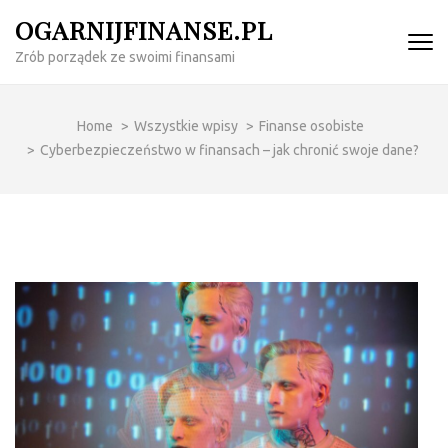
Skip
OGARNIJFINANSE.PL
to
Zrób porządek ze swoimi finansami
content
(Press
Enter)
Home
>
Wszystkie wpisy
>
Finanse osobiste
>
Cyberbezpieczeństwo w finansach – jak chronić swoje dane?