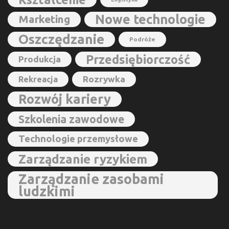
Nowe technologie
Marketing
Oszczędzanie
Podróże
Przedsiębiorczość
Produkcja
Rozrywka
Rekreacja
Rozwój kariery
Szkolenia zawodowe
Technologie przemysłowe
Zarządzanie ryzykiem
Zarządzanie zasobami
ludzkimi