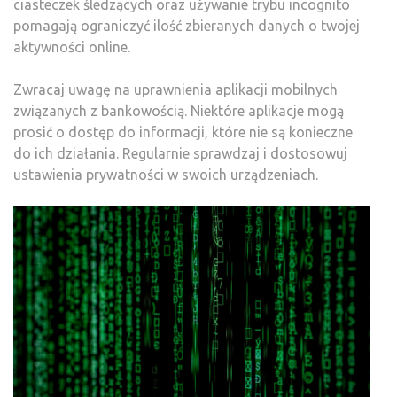
ciasteczek śledzących oraz używanie trybu incognito
pomagają ograniczyć ilość zbieranych danych o twojej
aktywności online.
Zwracaj uwagę na uprawnienia aplikacji mobilnych
związanych z bankowością. Niektóre aplikacje mogą
prosić o dostęp do informacji, które nie są konieczne
do ich działania. Regularnie sprawdzaj i dostosowuj
ustawienia prywatności w swoich urządzeniach.