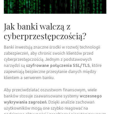
Jak banki walczą z
cyberprzestępczością?
Banki inwestują znaczne środki w rozwój technologii
zabezpieczeń, aby chronić swoich klientów przed
cyberprzestępczością. Jednym z podstawowych
narzędzi są
szyfrowane połączenia SSL/TLS
, które
zapewniają bezpieczne przesyłanie danych między
klientem a serwerem banku.
Aby przeciwdziałać oszustwom finansowym, wiele
banków stosuje zaawansowane systemy
wczesnego
wykrywania zagrożeń
. Dzięki analizie zachowań
użytkowników mogą one szybko reagować na