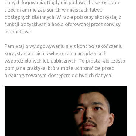
danych logowania. Nigdy nie podawaj haseł osobom
trzecim ani nie zapisuj ich w miejscach łatwo
dostępnych dla innych. W razie potrzeby skorzystaj z
funkcji odzyskiwania hasła oferowanej przez serwisy
internetowe.
Pamiętaj o wylogowywaniu się z kont po zakończeniu
korzystania z nich, zwłaszcza na urządzeniach
współdzielonych lub publicznych. To prosta, ale często
pomijana praktyka, która może uchronić cię przed
nieautoryzowanym dostępem do twoich danych.