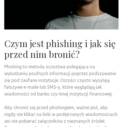
Czym jest phishing i jak się
przed nim bronić?
Phishing to metoda oszustwa polegająca na
wyłudzaniu poufnych informacji poprzez podszywanie
się pod zaufane instytucje. Oszuści często wysyłają
fałszywe e-maile lub SMS-y, które wyglądają jak
wiadomości od banku czy innej instytucji finansowej.
Aby chronić się przed phishingiem, ważne jest, aby
nigdy nie klikać na linki w podejrzanych wiadomościach
ani nie pobierać załączników z nieznanych źródeł.