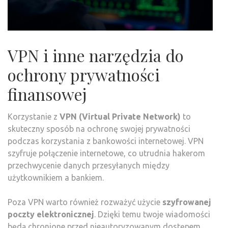
VPN i inne narzędzia do
ochrony prywatności
finansowej
Korzystanie z
VPN (Virtual Private Network)
to
skuteczny sposób na ochronę swojej prywatności
podczas korzystania z bankowości internetowej. VPN
szyfruje połączenie internetowe, co utrudnia hakerom
przechwycenie danych przesyłanych między
użytkownikiem a bankiem.
Poza VPN warto również rozważyć użycie
szyfrowanej
poczty elektronicznej
. Dzięki temu twoje wiadomości
będą chronione przed nieautoryzowanym dostępem,