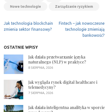
Nowe technologie
Zarządzanie ryzykiem
Nawigacja
Jak technologia blockchain
Fintech – jak nowoczesne
wpisu
zmienia sektor finansowy?
technologie zmieniają
bankowość?
OSTATNIE WPISY
Jak działa przetwarzanie języka
naturalnego (NLP) w praktyce?
8 SIERPNIA, 2026
Jak wygląda rynek digital healthcare i
telemedycyny?
7 SIERPNIA, 2026
Jak działa inteligentna analityka w sporcie