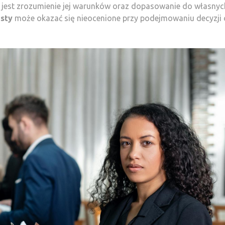
e jest zrozumienie jej warunków oraz dopasowanie do własnyc
isty
może okazać się nieocenione przy podejmowaniu decyzji 