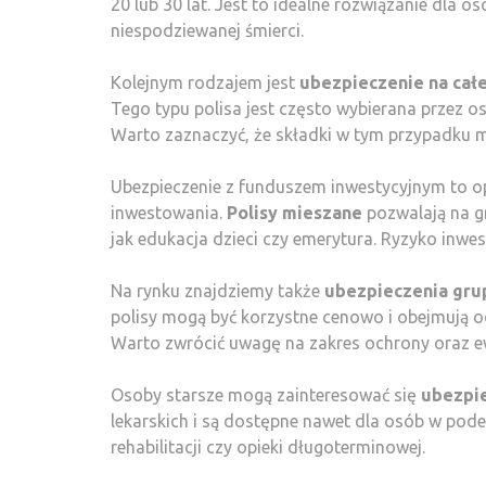
20 lub 30 lat. Jest to idealne rozwiązanie dla 
niespodziewanej śmierci.
Kolejnym rodzajem jest
ubezpieczenie na całe
Tego typu polisa jest często wybierana przez o
Warto zaznaczyć, że składki w tym przypadku m
Ubezpieczenie z funduszem inwestycyjnym to opc
inwestowania.
Polisy mieszane
pozwalają na gr
jak edukacja dzieci czy emerytura. Ryzyko inwe
Na rynku znajdziemy także
ubezpieczenia gr
polisy mogą być korzystne cenowo i obejmują oc
Warto zwrócić uwagę na zakres ochrony oraz ew
Osoby starsze mogą zainteresować się
ubezpie
lekarskich i są dostępne nawet dla osób w pod
rehabilitacji czy opieki długoterminowej.