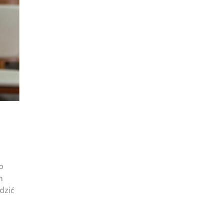
o
m
dzić