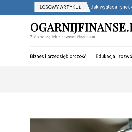
Skip
Jak wygląda rynek o
LOSOWY ARTYKUŁ
to
content
OGARNIJFINANSE.
(Press
Enter)
Zrób porządek ze swoimi finansami
Biznes i przedsiębiorczość
Edukacja i rozw