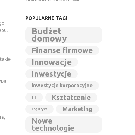
POPULARNE TAGI
go.
Budżet
ebu.
domowy
Finanse firmowe
takie
Innowacje
Inwestycje
ypu
Inwestycje korporacyjne
Kształcenie
IT
Marketing
Logistyka
ia,
Nowe
technologie