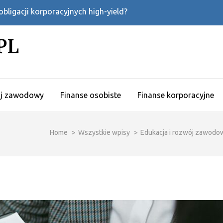
bligacji korporacyjnych high-yield?
PL
ój zawodowy
Finanse osobiste
Finanse korporacyjne
Home
>
Wszystkie wpisy
>
Edukacja i rozwój zawodo