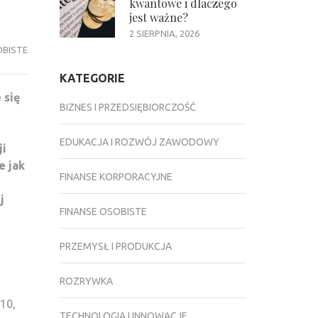
kwantowe i dlaczego
jest ważne?
2 SIERPNIA, 2026
OBISTE
KATEGORIE
 się
BIZNES I PRZEDSIĘBIORCZOŚĆ
EDUKACJA I ROZWÓJ ZAWODOWY
ji
e jak
FINANSE KORPORACYJNE
j
FINANSE OSOBISTE
PRZEMYSŁ I PRODUKCJA
ROZRYWKA
 10,
TECHNOLOGIA I INNOWACJE