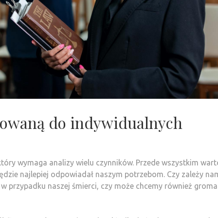
sowaną do indywidualnych
 który wymaga analizy wielu czynników. Przede wszystkim wart
będzie najlepiej odpowiadał naszym potrzebom. Czy zależy na
 w przypadku naszej śmierci, czy może chcemy również groma