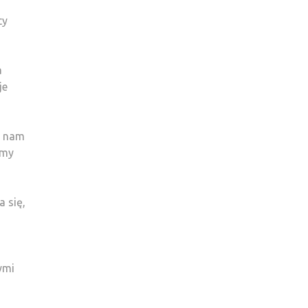
ty
a
je
e nam
emy
 się,
ymi