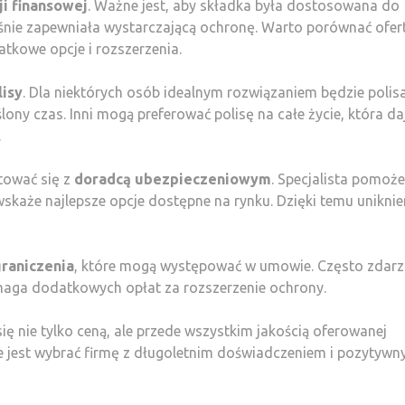
ji finansowej
. Ważne jest, aby składka była dostosowana do
śnie zapewniała wystarczającą ochronę. Warto porównać ofer
atkowe opcje i rozszerzenia.
lisy
. Dla niektórych osób idealnym rozwiązaniem będzie polis
ony czas. Inni mogą preferować polisę na całe życie, która da
.
tować się z
doradcą ubezpieczeniowym
. Specjalista pomoż
każe najlepsze opcje dostępne na rynku. Dzięki temu unikni
graniczenia
, które mogą występować w umowie. Często zdarza
ymaga dodatkowych opłat za rozszerzenie ochrony.
się nie tylko ceną, ale przede wszystkim jakością oferowanej
e jest wybrać firmę z długoletnim doświadczeniem i pozytywn