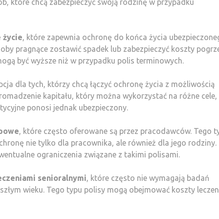
osób, które chcą zabezpieczyć swoją rodzinę w przypadku
 życie
, które zapewnia ochronę do końca życia ubezpieczone
soby pragnące zostawić spadek lub zabezpieczyć koszty pogrz
ogą być wyższe niż w przypadku polis terminowych.
ja dla tych, którzy chcą łączyć ochronę życia z możliwością
omadzenie kapitału, który można wykorzystać na różne cele, 
stycyjne ponosi jednak ubezpieczony.
upowe
, które często oferowane są przez pracodawców. Tego t
hronę nie tylko dla pracownika, ale również dla jego rodziny.
entualne ograniczenia związane z takimi polisami.
czeniami senioralnymi
, które często nie wymagają badań
eszłym wieku. Tego typu polisy mogą obejmować koszty leczen