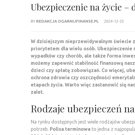
Ubezpieczenie na życie – 
BY
REDAKCJA OGARNIJFINANSE.PL
2024-12-25
W dzisiejszym nieprzewidywalnym świecie zab
priorytetem dla wielu osób. Ubezpieczenie n
wypadków czy chorób, ale także forma inwes
możemy zapewnić stabilność finansową nasze
dzieci czy spłatę zobowiązań. Co więcej, ub
ochrona zdrowia czy oszczędności emerytaln
etapach życia. Warto więc zastanowić się na
zalet.
Rodzaje ubezpieczeń na
Na rynku dostępnych jest wiele rodzajów ubez
potrzeb.
Polisa terminowa
to jedna z najpopula