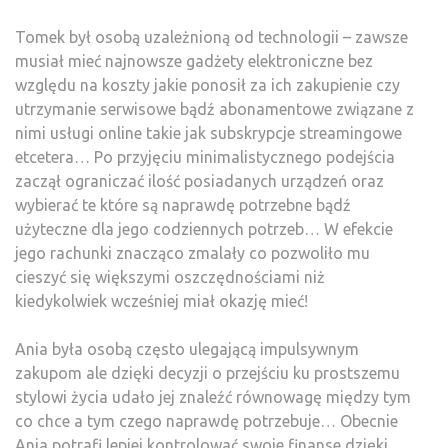
Tomek był osobą uzależnioną od technologii – zawsze
musiał mieć najnowsze gadżety elektroniczne bez
względu na koszty jakie ponosił za ich zakupienie czy
utrzymanie serwisowe bądź abonamentowe związane z
nimi usługi online takie jak subskrypcje streamingowe
etcetera… Po przyjęciu minimalistycznego podejścia
zaczął ograniczać ilość posiadanych urządzeń oraz
wybierać te które są naprawdę potrzebne bądź
użyteczne dla jego codziennych potrzeb… W efekcie
jego rachunki znacząco zmalały co pozwoliło mu
cieszyć się większymi oszczędnościami niż
kiedykolwiek wcześniej miał okazję mieć!
Ania była osobą często ulegającą impulsywnym
zakupom ale dzięki decyzji o przejściu ku prostszemu
stylowi życia udało jej znaleźć równowagę między tym
co chce a tym czego naprawdę potrzebuje… Obecnie
Ania potrafi lepiej kontrolować swoje finanse dzięki