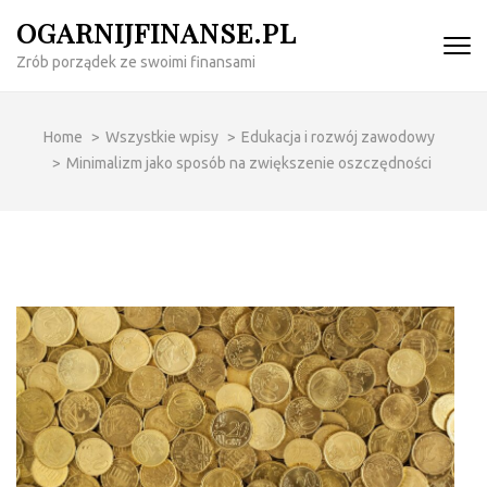
Skip
OGARNIJFINANSE.PL
to
Zrób porządek ze swoimi finansami
content
(Press
Enter)
Home
>
Wszystkie wpisy
>
Edukacja i rozwój zawodowy
>
Minimalizm jako sposób na zwiększenie oszczędności