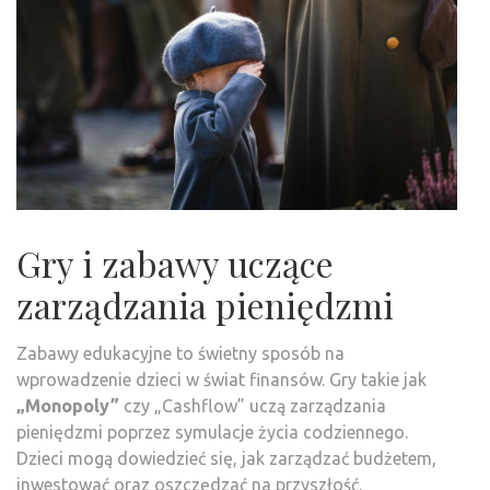
Gry i zabawy uczące
zarządzania pieniędzmi
Zabawy edukacyjne to świetny sposób na
wprowadzenie dzieci w świat finansów. Gry takie jak
„Monopoly”
czy „Cashflow” uczą zarządzania
pieniędzmi poprzez symulacje życia codziennego.
Dzieci mogą dowiedzieć się, jak zarządzać budżetem,
inwestować oraz oszczędzać na przyszłość.