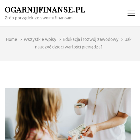
Skip
OGARNIJFINANSE.PL
to
Zrób porządek ze swoimi finansami
content
(Press
Enter)
Home
>
Wszystkie wpisy
>
Edukacja i rozwój zawodowy
>
Jak
nauczyć dzieci wartości pieniądza?