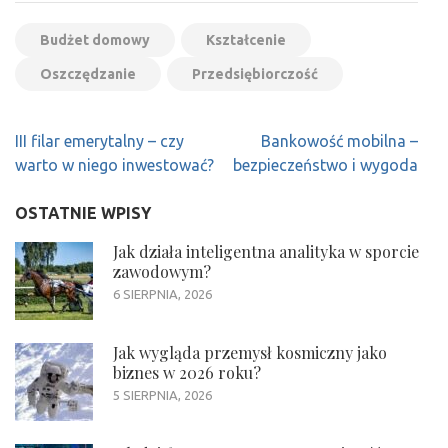
Budżet domowy
Kształcenie
Oszczędzanie
Przedsiębiorczość
Nawigacja
III filar emerytalny – czy
Bankowość mobilna –
wpisu
warto w niego inwestować?
bezpieczeństwo i wygoda
OSTATNIE WPISY
Jak działa inteligentna analityka w sporcie
zawodowym?
6 SIERPNIA, 2026
Jak wygląda przemysł kosmiczny jako
biznes w 2026 roku?
5 SIERPNIA, 2026