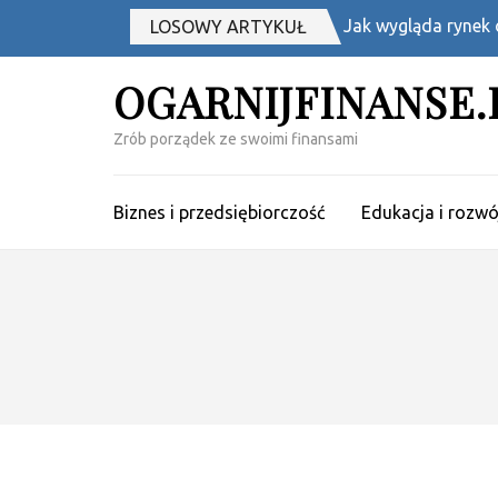
Skip
Jak wygląda rynek o
LOSOWY ARTYKUŁ
to
content
OGARNIJFINANSE.
(Press
Enter)
Zrób porządek ze swoimi finansami
Biznes i przedsiębiorczość
Edukacja i rozw