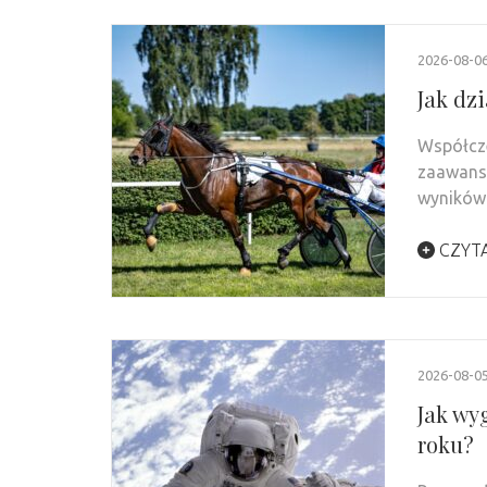
2026-08-0
Jak dz
Współcze
zaawanso
wyników 
CZYTA
2026-08-0
Jak wy
roku?