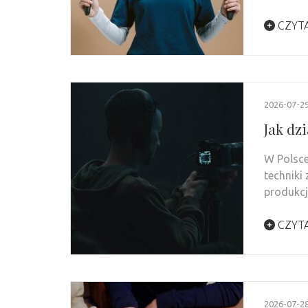
CZYTA
2026-07-2
Jak dz
W Polsce
techniki
produkc
CZYTA
2026-07-2