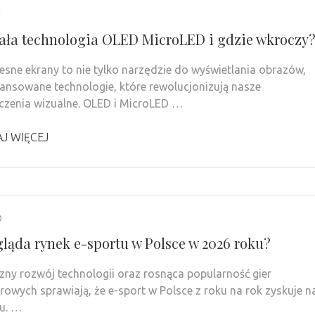
1
iała technologia OLED MicroLED i gdzie wkroczy
sne ekrany to nie tylko narzędzie do wyświetlania obrazów,
ansowane technologie, które rewolucjonizują nasze
zenia wizualne. OLED i MicroLED …
J WIĘCEJ
0
gląda rynek e-sportu w Polsce w 2026 roku?
ny rozwój technologii oraz rosnąca popularność gier
owych sprawiają, że e-sport w Polsce z roku na rok zyskuje n
u. …