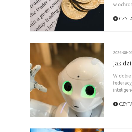
w ochron
CZYTA
2026-08-0
Jak dzi
W dobie 
federacy
intelige
CZYTA