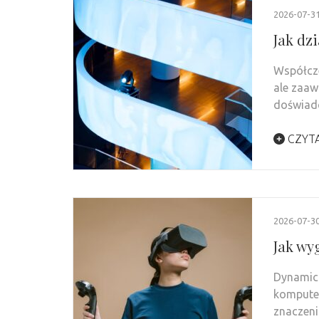
2026-07-3
Jak dz
Współcze
ale zaaw
doświadc
CZYTA
2026-07-3
Jak wy
Dynamicz
komputer
znaczeni