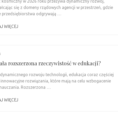
 kosmiczny w 2026 roku przeżywa dynamiczny rozwój,
ałcając się z domeny rządowych agencji w przestrzeń, gdzie
e przedsiębiorstwa odgrywają …
J WIĘCEJ
4
iała rozszerzona rzeczywistość w edukacji?
dynamicznego rozwoju technologii, edukacja coraz częściej
 innowacyjne rozwiązania, które mają na celu wzbogacenie
 nauczania. Rozszerzona …
J WIĘCEJ