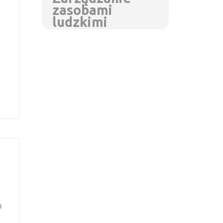
zasobami
ludzkimi
?
a