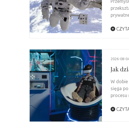
Przemysł
przekszt
prywatn
CZYTA
2026-08-0
Jak dz
W dobie 
sięga po
procesu
CZYTA