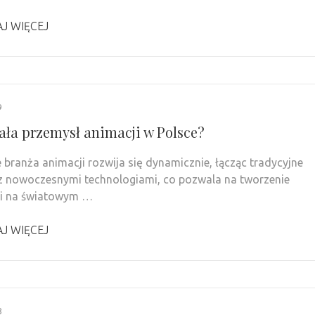
J WIĘCEJ
9
iała przemysł animacji w Polsce?
 branża animacji rozwija się dynamicznie, łącząc tradycyjne
 z nowoczesnymi technologiami, co pozwala na tworzenie
ji na światowym …
J WIĘCEJ
8