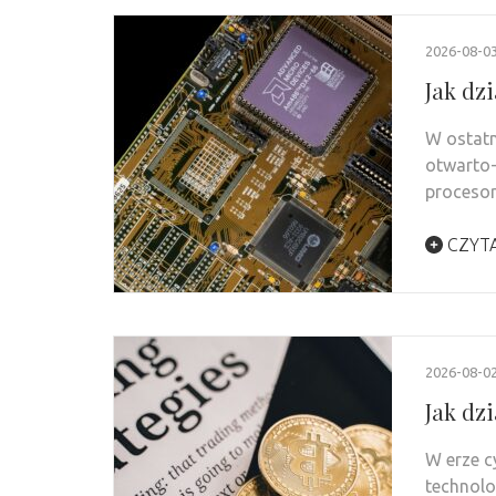
2026-08-0
Jak dz
W ostatn
otwarto
procesor
CZYTA
2026-08-0
Jak dz
W erze c
technolo