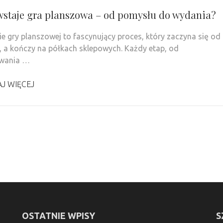
wstaje gra planszowa – od pomysłu do wydania?
e gry planszowej to fascynujący proces, który zaczyna się od
 a kończy na półkach sklepowych. Każdy etap, od
owania …
J WIĘCEJ
OSTATNIE WPISY
S