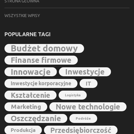
STRONA GŁÓWNA
WSZYSTKIE WPISY
POPULARNE TAGI
Budżet domowy
Finanse firmowe
Innowacje
Inwestycje
Inwestycje korporacyjne
IT
Kształcenie
Logistyka
Nowe technologie
Marketing
Oszczędzanie
Podróże
Przedsiębiorczość
Produkcja