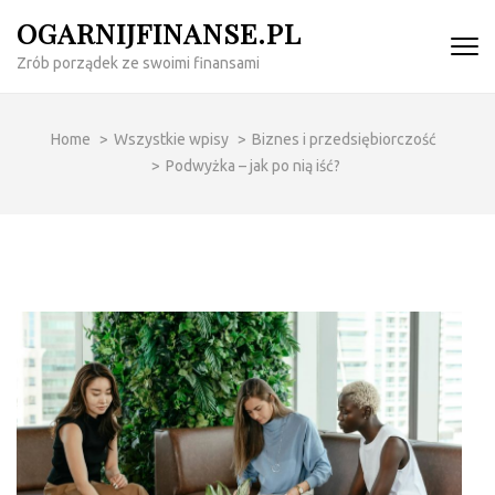
Skip
OGARNIJFINANSE.PL
to
Zrób porządek ze swoimi finansami
content
(Press
Enter)
Home
>
Wszystkie wpisy
>
Biznes i przedsiębiorczość
>
Podwyżka – jak po nią iść?