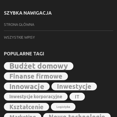
SZYBKA NAWIGACJA
STRONA GŁÓWNA
WSZYSTKIE WPISY
POPULARNE TAGI
Budżet domowy
Finanse firmowe
Innowacje
Inwestycje
Inwestycje korporacyjne
IT
Kształcenie
Logistyka
Marketing