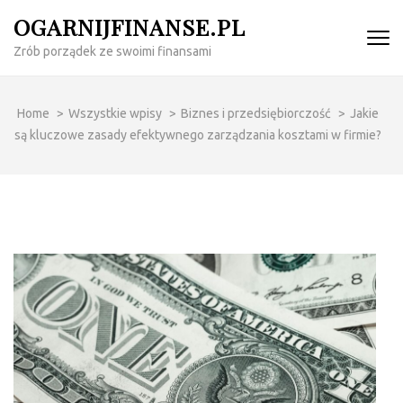
Skip
OGARNIJFINANSE.PL
to
Zrób porządek ze swoimi finansami
content
(Press
Enter)
Home
>
Wszystkie wpisy
>
Biznes i przedsiębiorczość
>
Jakie
są kluczowe zasady efektywnego zarządzania kosztami w firmie?