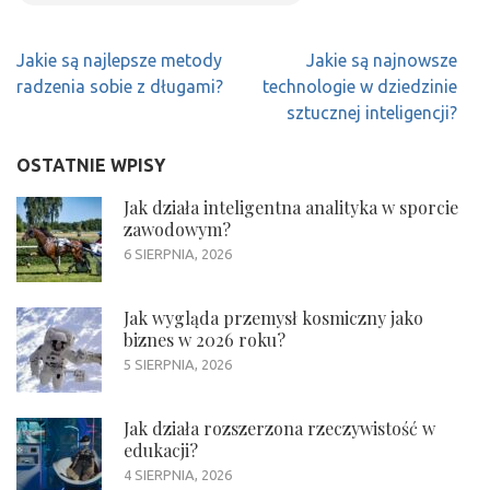
Nawigacja
Jakie są najlepsze metody
Jakie są najnowsze
wpisu
radzenia sobie z długami?
technologie w dziedzinie
sztucznej inteligencji?
OSTATNIE WPISY
Jak działa inteligentna analityka w sporcie
zawodowym?
6 SIERPNIA, 2026
Jak wygląda przemysł kosmiczny jako
biznes w 2026 roku?
5 SIERPNIA, 2026
Jak działa rozszerzona rzeczywistość w
edukacji?
4 SIERPNIA, 2026