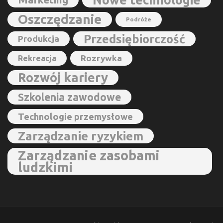
Nowe technologie
Oszczędzanie
Podróże
Przedsiębiorczość
Produkcja
Rozrywka
Rekreacja
Rozwój kariery
Szkolenia zawodowe
Technologie przemysłowe
Zarządzanie ryzykiem
Zarządzanie zasobami
ludzkimi